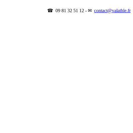
☎ 09 81 32 51 12 - ✉
contact@valathle.fr