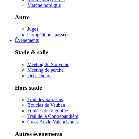
Marche nordique
Autre
Juges
Compétitions passées
Événements
Stade & salle
Meeting du Souvenir
Meeting de perche
Déca'l'heure
Hors stade
Trail des Sarrasins
Boucles de Vauban
Foulées du Vignoble
Trail de la Contrebandière
Cross Anzin Valenciennes
Autres événements