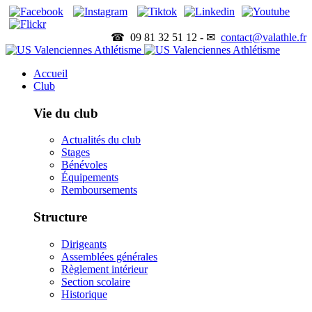
☎ 09 81 32 51 12 - ✉
contact@valathle.fr
Accueil
Club
Vie du club
Actualités du club
Stages
Bénévoles
Équipements
Remboursements
Structure
Dirigeants
Assemblées générales
Règlement intérieur
Section scolaire
Historique