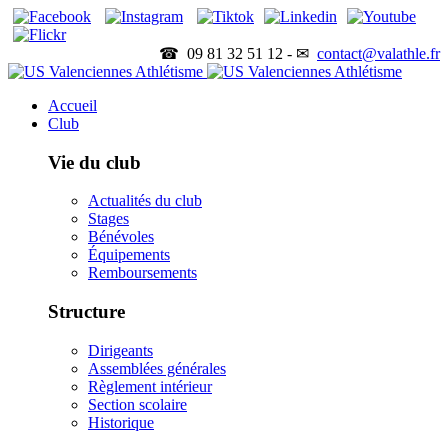
☎ 09 81 32 51 12 - ✉
contact@valathle.fr
Accueil
Club
Vie du club
Actualités du club
Stages
Bénévoles
Équipements
Remboursements
Structure
Dirigeants
Assemblées générales
Règlement intérieur
Section scolaire
Historique