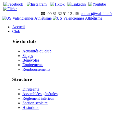
☎ 09 81 32 51 12 - ✉
contact@valathle.fr
Accueil
Club
Vie du club
Actualités du club
Stages
Bénévoles
Équipements
Remboursements
Structure
Dirigeants
Assemblées générales
Règlement intérieur
Section scolaire
Historique