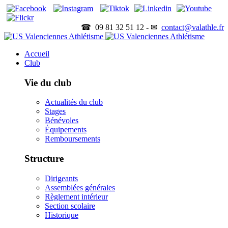
☎ 09 81 32 51 12 - ✉
contact@valathle.fr
Accueil
Club
Vie du club
Actualités du club
Stages
Bénévoles
Équipements
Remboursements
Structure
Dirigeants
Assemblées générales
Règlement intérieur
Section scolaire
Historique