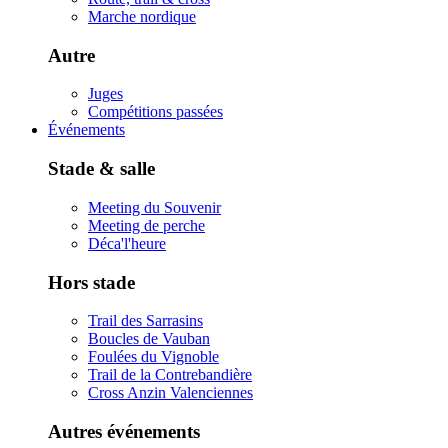
Marche nordique
Autre
Juges
Compétitions passées
Événements
Stade & salle
Meeting du Souvenir
Meeting de perche
Déca'l'heure
Hors stade
Trail des Sarrasins
Boucles de Vauban
Foulées du Vignoble
Trail de la Contrebandière
Cross Anzin Valenciennes
Autres événements