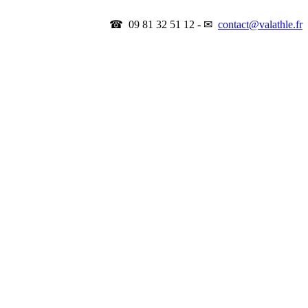
☎ 09 81 32 51 12 - ✉
contact@valathle.fr