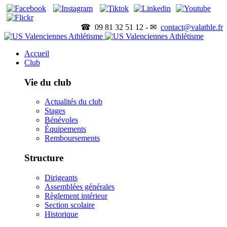
☎ 09 81 32 51 12 - ✉
contact@valathle.fr
Accueil
Club
Vie du club
Actualités du club
Stages
Bénévoles
Équipements
Remboursements
Structure
Dirigeants
Assemblées générales
Règlement intérieur
Section scolaire
Historique