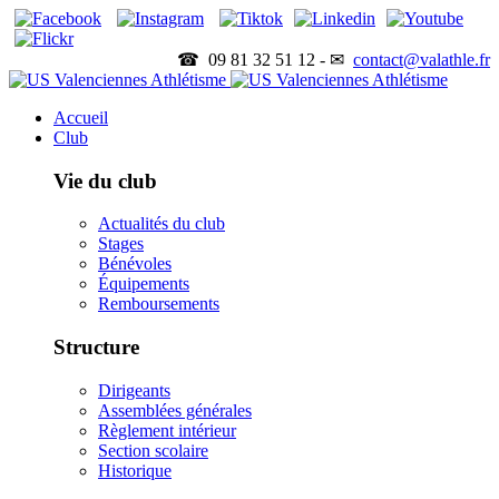
☎ 09 81 32 51 12 - ✉
contact@valathle.fr
Accueil
Club
Vie du club
Actualités du club
Stages
Bénévoles
Équipements
Remboursements
Structure
Dirigeants
Assemblées générales
Règlement intérieur
Section scolaire
Historique