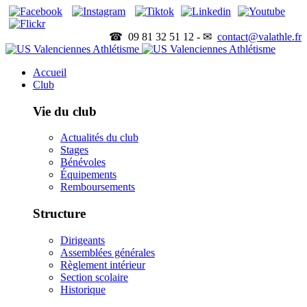
☎ 09 81 32 51 12 - ✉
contact@valathle.fr
Accueil
Club
Vie du club
Actualités du club
Stages
Bénévoles
Équipements
Remboursements
Structure
Dirigeants
Assemblées générales
Règlement intérieur
Section scolaire
Historique