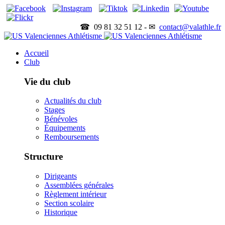
☎ 09 81 32 51 12 - ✉
contact@valathle.fr
Accueil
Club
Vie du club
Actualités du club
Stages
Bénévoles
Équipements
Remboursements
Structure
Dirigeants
Assemblées générales
Règlement intérieur
Section scolaire
Historique