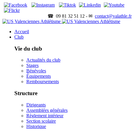
☎ 09 81 32 51 12 - ✉
contact@valathle.fr
Accueil
Club
Vie du club
Actualités du club
Stages
Bénévoles
Équipements
Remboursements
Structure
Dirigeants
Assemblées générales
Règlement intérieur
Section scolaire
Historique