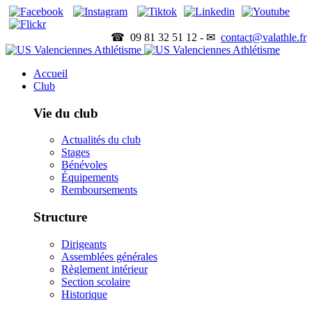
☎ 09 81 32 51 12 - ✉
contact@valathle.fr
Accueil
Club
Vie du club
Actualités du club
Stages
Bénévoles
Équipements
Remboursements
Structure
Dirigeants
Assemblées générales
Règlement intérieur
Section scolaire
Historique