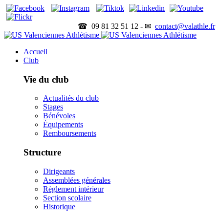
☎ 09 81 32 51 12 - ✉
contact@valathle.fr
Accueil
Club
Vie du club
Actualités du club
Stages
Bénévoles
Équipements
Remboursements
Structure
Dirigeants
Assemblées générales
Règlement intérieur
Section scolaire
Historique