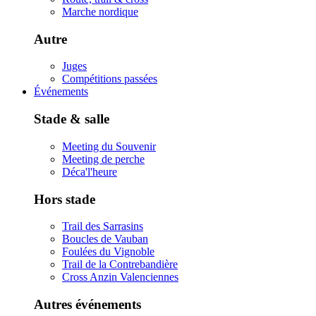
Marche nordique
Autre
Juges
Compétitions passées
Événements
Stade & salle
Meeting du Souvenir
Meeting de perche
Déca'l'heure
Hors stade
Trail des Sarrasins
Boucles de Vauban
Foulées du Vignoble
Trail de la Contrebandière
Cross Anzin Valenciennes
Autres événements