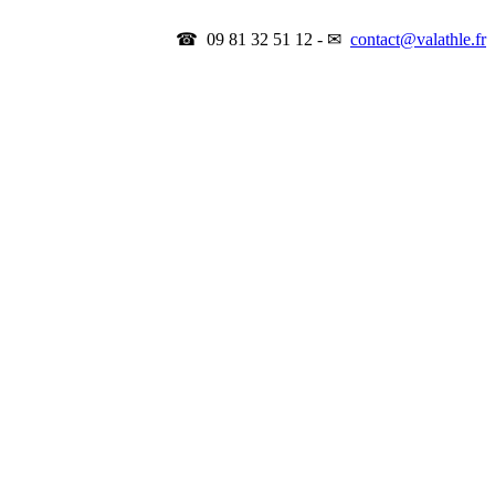
☎ 09 81 32 51 12 - ✉
contact@valathle.fr