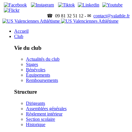
☎ 09 81 32 51 12 - ✉
contact@valathle.fr
Accueil
Club
Vie du club
Actualités du club
Stages
Bénévoles
Équipements
Remboursements
Structure
Dirigeants
Assemblées générales
Règlement intérieur
Section scolaire
Historique