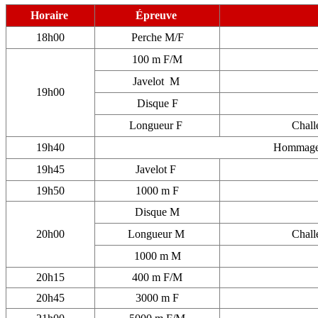
Horaire
Épreuve
18h00
Perche M/F
100 m F/M
Javelot M
19h00
Disque F
Longueur F
Chall
19h40
Hommage
19h45
Javelot F
19h50
1000 m F
Disque M
20h00
Longueur M
Chall
1000 m M
20h15
400 m F/M
20h45
3000 m F