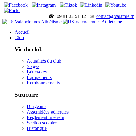
☎ 09 81 32 51 12 - ✉
contact@valathle.fr
Accueil
Club
Vie du club
Actualités du club
Stages
Bénévoles
Équipements
Remboursements
Structure
Dirigeants
Assemblées générales
Règlement intérieur
Section scolaire
Historique