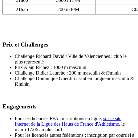
21h00
5000 m F/M
21h25
200 m F/M
Cha
Prix et Challenges
Challenge Richard David / Ville de Valenciennes : club le
plus représenté
Prix Alain Richez : 1000 m masculin
Challenge Didier Laurette : 200 m masculin & féminin
Challenge Dominique Guerdin : saut en longueur masculin &
féminin
Engagements
Pour les licenciés FFA : inscriptions en ligne,
sur le site
Internet de la Ligue des Hauts de France d'Athlétisme
, le
mardi 17/06 au plus tard.
Pour les licenciés autres fédérations : inscription par courriel à