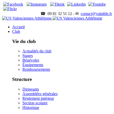
☎ 09 81 32 51 12 - ✉
contact@valathle.fr
Accueil
Club
Vie du club
Actualités du club
Stages
Bénévoles
Équipements
Remboursements
Structure
Dirigeants
Assemblées générales
Règlement intérieur
Section scolaire
Historique