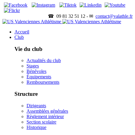
☎ 09 81 32 51 12 - ✉
contact@valathle.fr
Accueil
Club
Vie du club
Actualités du club
Stages
Bénévoles
Équipements
Remboursements
Structure
Dirigeants
Assemblées générales
Règlement intérieur
Section scolaire
Historique