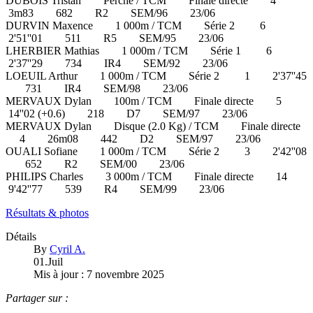
DUBOIS Tristan Perche / TCM Finale directe 4
3m83 682 R2 SEM/96 23/06
DURVIN Maxence 1 000m / TCM Série 2 6
2'51''01 511 R5 SEM/95 23/06
LHERBIER Mathias 1 000m / TCM Série 1 6
2'37''29 734 IR4 SEM/92 23/06
LOEUIL Arthur 1 000m / TCM Série 2 1 2'37''45
731 IR4 SEM/98 23/06
MERVAUX Dylan 100m / TCM Finale directe 5
14''02 (+0.6) 218 D7 SEM/97 23/06
MERVAUX Dylan Disque (2.0 Kg) / TCM Finale directe
4 26m08 442 D2 SEM/97 23/06
OUALI Sofiane 1 000m / TCM Série 2 3 2'42''08
652 R2 SEM/00 23/06
PHILIPS Charles 3 000m / TCM Finale directe 14
9'42''77 539 R4 SEM/99 23/06
Résultats & photos
Détails
By
Cyril A.
01.Juil
Mis à jour : 7 novembre 2025
Partager sur :