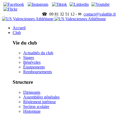
☎ 09 81 32 51 12 - ✉
contact@valathle.fr
Accueil
Club
Vie du club
Actualités du club
Stages
Bénévoles
Équipements
Remboursements
Structure
Dirigeants
Assemblées générales
Règlement intérieur
Section scolaire
Historique