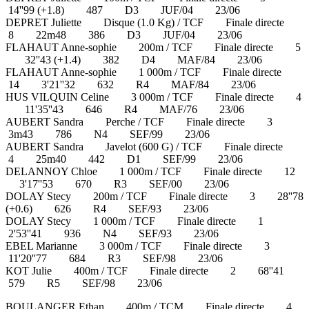
14''99 (+1.8) 487 D3 JUF/04 23/06
DEPRET Juliette Disque (1.0 Kg) / TCF Finale directe
8 22m48 386 D3 JUF/04 23/06
FLAHAUT Anne-sophie 200m / TCF Finale directe 5
32''43 (+1.4) 382 D4 MAF/84 23/06
FLAHAUT Anne-sophie 1 000m / TCF Finale directe
14 3'21''32 632 R4 MAF/84 23/06
HUS VILQUIN Celine 3 000m / TCF Finale directe 4
11'35''43 646 R4 MAF/76 23/06
AUBERT Sandra Perche / TCF Finale directe 3
3m43 786 N4 SEF/99 23/06
AUBERT Sandra Javelot (600 G) / TCF Finale directe
4 25m40 442 D1 SEF/99 23/06
DELANNOY Chloe 1 000m / TCF Finale directe 12
3'17''53 670 R3 SEF/00 23/06
DOLAY Stecy 200m / TCF Finale directe 3 28''78
(+0.6) 626 R4 SEF/93 23/06
DOLAY Stecy 1 000m / TCF Finale directe 1
2'53''41 936 N4 SEF/93 23/06
EBEL Marianne 3 000m / TCF Finale directe 3
11'20''77 684 R3 SEF/98 23/06
KOT Julie 400m / TCF Finale directe 2 68''41
579 R5 SEF/98 23/06
BOULANGER Ethan 400m / TCM Finale directe 4