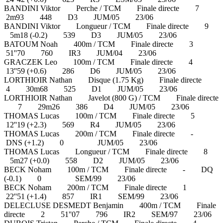
BANDINI Viktor Perche / TCM Finale directe 7
2m93 448 D3 JUM/05 23/06
BANDINI Viktor Longueur / TCM Finale directe 9
5m18 (-0.2) 539 D3 JUM/05 23/06
BATOUM Noah 400m / TCM Finale directe 3
51''70 760 IR3 JUM/04 23/06
GRACZEK Leo 100m / TCM Finale directe 4
13''59 (+0.6) 286 D6 JUM/05 23/06
LORTHIOIR Nathan Disque (1.75 Kg) Finale directe
4 30m68 525 D1 JUM/05 23/06
LORTHIOIR Nathan Javelot (800 G) / TCM Finale directe
7 29m26 386 D4 JUM/05 23/06
THOMAS Lucas 100m / TCM Finale directe 5
12''19 (+2.3) 569 R4 JUM/05 23/06
THOMAS Lucas 200m / TCM Finale directe -
DNS (+1.2) 0 JUM/05 23/06
THOMAS Lucas Longueur / TCM Finale directe 8
5m27 (+0.0) 558 D2 JUM/05 23/06
BECK Noham 100m / TCM Finale directe - DQ
(-0.1) 0 SEM/99 23/06
BECK Noham 200m / TCM Finale directe 1
22''51 (+1.4) 857 IR1 SEM/99 23/06
DELECLUSE DESMEDT Benjamin 400m / TCM Finale
directe 2 51''07 796 IR2 SEM/97 23/06