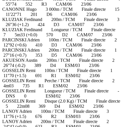
55''74 552 R3 CAM/06 23/06
CANONNE Hugo 3 000m / TCM Finale directe 15
11'22''71 201 D6 CAM/06 23/06
KLUZIAK Ferdinand 200m / TCM Finale directe 3
26''36 (+1.2) 424 D3 CAM/07 23/06
KLUZIAK Ferdinand Longueur / TCM Finale directe
7 5m33 (+0.0) 570 D2 CAM/07 23/06
PARCINSKI Adrien 100m / TCM Finale directe 2
12''92 (+0.6) 410 D3 CAM/06 23/06
PARCINSKI Adrien 200m / TCM Finale directe 1
27''16 (+0.7) 353 D5 CAM/06 23/06
AKUESON Austin 200m / TCM Finale directe 2
26''74 (-0.2) 389 D4 ESM/03 23/06
GOSSELIN Remi 100m / TCM Finale directe 1
11''70 (+1.5) 691 R1 ESM/02 23/06
GOSSELIN Remi Perche / TCM Finale directe 2
4m03 735 R1 ESM/02 23/06
GOSSELIN Remi Longueur / TCM Finale directe -
DNS 0 ESM/02 23/06
GOSSELIN Remi Disque (2.0 Kg) / TCM Finale directe
5 22m08 369 D4 ESM/02 23/06
LANOY Adrien 100m / TCM Finale directe 3
11''76 (+1.5) 676 R2 ESM/03 23/06
LANOY Adrien 200m / TCM Finale directe 2
24''42 (+0.0) 623 R3 ESM/03 23/06