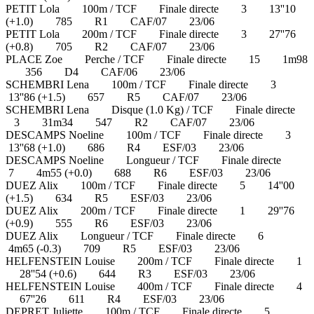
PETIT Lola 100m / TCF Finale directe 3 13''10
(+1.0) 785 R1 CAF/07 23/06
PETIT Lola 200m / TCF Finale directe 3 27''76
(+0.8) 705 R2 CAF/07 23/06
PLACE Zoe Perche / TCF Finale directe 15 1m98
356 D4 CAF/06 23/06
SCHEMBRI Lena 100m / TCF Finale directe 3
13''86 (+1.5) 657 R5 CAF/07 23/06
SCHEMBRI Lena Disque (1.0 Kg) / TCF Finale directe
3 31m34 547 R2 CAF/07 23/06
DESCAMPS Noeline 100m / TCF Finale directe 3
13''68 (+1.0) 686 R4 ESF/03 23/06
DESCAMPS Noeline Longueur / TCF Finale directe
7 4m55 (+0.0) 688 R6 ESF/03 23/06
DUEZ Alix 100m / TCF Finale directe 5 14''00
(+1.5) 634 R5 ESF/03 23/06
DUEZ Alix 200m / TCF Finale directe 1 29''76
(+0.9) 555 R6 ESF/03 23/06
DUEZ Alix Longueur / TCF Finale directe 6
4m65 (-0.3) 709 R5 ESF/03 23/06
HELFENSTEIN Louise 200m / TCF Finale directe 1
28''54 (+0.6) 644 R3 ESF/03 23/06
HELFENSTEIN Louise 400m / TCF Finale directe 4
67''26 611 R4 ESF/03 23/06
DEPRET Juliette 100m / TCF Finale directe 5