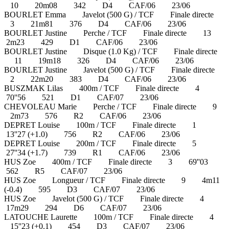
10 20m08 342 D4 CAF/06 23/06
BOURLET Emma Javelot (500 G) / TCF Finale directe
3 21m81 376 D4 CAF/06 23/06
BOURLET Justine Perche / TCF Finale directe 13
2m23 429 D1 CAF/06 23/06
BOURLET Justine Disque (1.0 Kg) / TCF Finale directe
11 19m18 326 D4 CAF/06 23/06
BOURLET Justine Javelot (500 G) / TCF Finale directe
2 22m20 383 D4 CAF/06 23/06
BUSZMAK Lilas 400m / TCF Finale directe 4
70''56 521 D1 CAF/07 23/06
CHEVOLEAU Marie Perche / TCF Finale directe 9
2m73 576 R2 CAF/06 23/06
DEPRET Louise 100m / TCF Finale directe 1
13''27 (+1.0) 756 R2 CAF/06 23/06
DEPRET Louise 200m / TCF Finale directe 5
27''34 (+1.7) 739 R1 CAF/06 23/06
HUS Zoe 400m / TCF Finale directe 3 69''03
562 R5 CAF/07 23/06
HUS Zoe Longueur / TCF Finale directe 9 4m11
(-0.4) 595 D3 CAF/07 23/06
HUS Zoe Javelot (500 G) / TCF Finale directe 4
17m29 294 D6 CAF/07 23/06
LATOUCHE Laurette 100m / TCF Finale directe 4
15''23 (+0.1) 454 D3 CAF/07 23/06