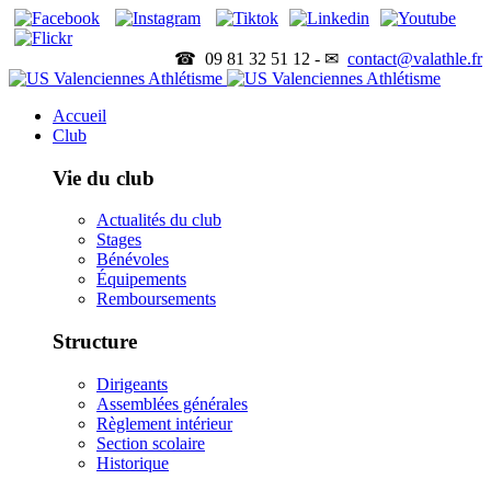
☎ 09 81 32 51 12 - ✉
contact@valathle.fr
Accueil
Club
Vie du club
Actualités du club
Stages
Bénévoles
Équipements
Remboursements
Structure
Dirigeants
Assemblées générales
Règlement intérieur
Section scolaire
Historique