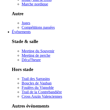
Marche nordique
Autre
Juges
Compétitions passées
Événements
Stade & salle
Meeting du Souvenir
Meeting de perche
Déca'l'heure
Hors stade
Trail des Sarrasins
Boucles de Vauban
Foulées du Vignoble
Trail de la Contrebandière
Cross Anzin Valenciennes
Autres événements