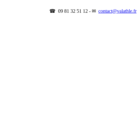
☎ 09 81 32 51 12 - ✉
contact@valathle.fr