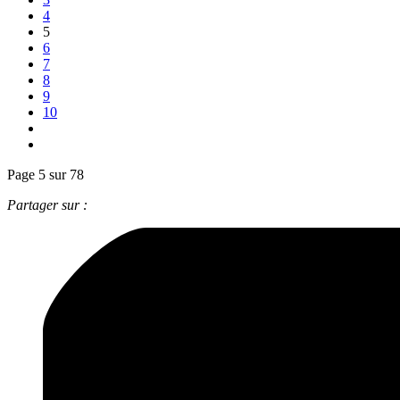
4
5
6
7
8
9
10
Page 5 sur 78
Partager sur :