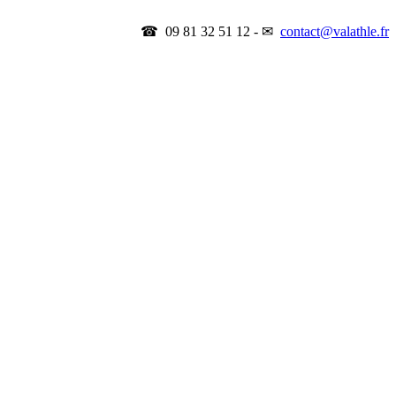
☎ 09 81 32 51 12 - ✉
contact@valathle.fr