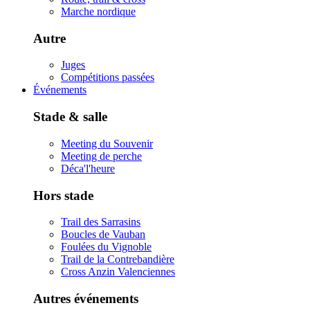
Marche nordique
Autre
Juges
Compétitions passées
Événements
Stade & salle
Meeting du Souvenir
Meeting de perche
Déca'l'heure
Hors stade
Trail des Sarrasins
Boucles de Vauban
Foulées du Vignoble
Trail de la Contrebandière
Cross Anzin Valenciennes
Autres événements