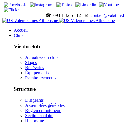
☎ 09 81 32 51 12 - ✉
contact@valathle.fr
Accueil
Club
Vie du club
Actualités du club
Stages
Bénévoles
Équipements
Remboursements
Structure
Dirigeants
Assemblées générales
Règlement intérieur
Section scolaire
Historique