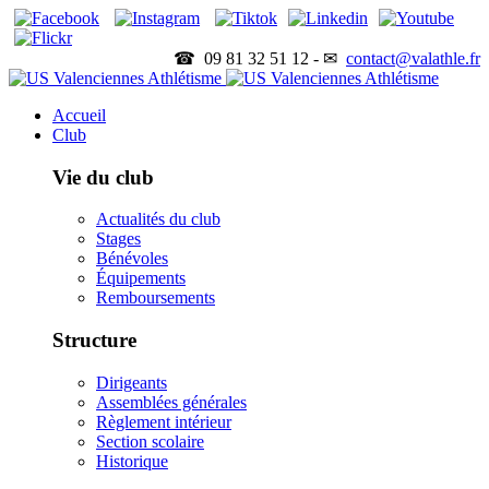
☎ 09 81 32 51 12 - ✉
contact@valathle.fr
Accueil
Club
Vie du club
Actualités du club
Stages
Bénévoles
Équipements
Remboursements
Structure
Dirigeants
Assemblées générales
Règlement intérieur
Section scolaire
Historique