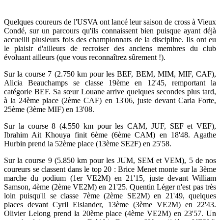
Quelques coureurs de l'USVA ont lancé leur saison de cross à Vieux
Condé, sur un parcours qu'ils connaissent bien puisque ayant déjà
accueilli plusieurs fois des championnats de la discipline. Ils ont eu
le plaisir d'ailleurs de recroiser des anciens membres du club
évoluant ailleurs (que vous reconnaîtrez sûrement !).
Sur la course 7 (2.750 km pour les BEF, BEM, MIM, MIF, CAF),
Alicia Beauchamps se classe 19ème en 12'45, remportant la
catégorie BEF. Sa sœur Louane arrive quelques secondes plus tard,
à la 24ème place (2ème CAF) en 13'06, juste devant Carla Forte,
25ème (3ème MIF) en 13'08.
Sur la course 8 (4.550 km pour les CAM, JUF, SEF et VEF),
Ibrahim Ait Khouya finit 6ème (6ème CAM) en 18'48. Agathe
Hurbin prend la 52ème place (13ème SE2F) en 25'58.
Sur la course 9 (5.850 km pour les JUM, SEM et VEM), 5 de nos
coureurs se classent dans le top 20 : Brice Menet monte sur la 3ème
marche du podium (1er VE2M) en 21'15, juste devant William
Samson, 4ème (2ème VE2M) en 21'25. Quentin Léger n'est pas très
loin puisqu'il se classe 7ème (2ème SE2M) en 21'49, quelques
places devant Cyril Elslander, 13ème (3ème VE2M) en 22'43.
Olivier Lelong prend la 20ème place (4ème VE2M) en 23'57. Un