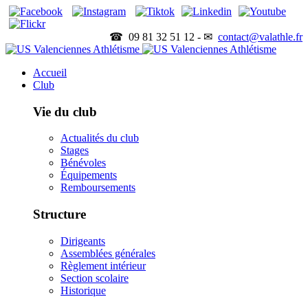
☎ 09 81 32 51 12 - ✉
contact@valathle.fr
Accueil
Club
Vie du club
Actualités du club
Stages
Bénévoles
Équipements
Remboursements
Structure
Dirigeants
Assemblées générales
Règlement intérieur
Section scolaire
Historique