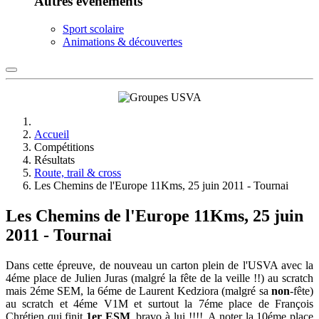
Autres événements
Sport scolaire
Animations & découvertes
Accueil
Compétitions
Résultats
Route, trail & cross
Les Chemins de l'Europe 11Kms, 25 juin 2011 - Tournai
Les Chemins de l'Europe 11Kms, 25 juin
2011 - Tournai
Dans cette épreuve, de nouveau un carton plein de l'USVA avec la
4éme place de Julien Juras (malgré la fête de la veille !!) au scratch
mais 2éme SEM, la 6éme de Laurent Kedziora (malgré sa
non
-fête)
au scratch et 4éme V1M et surtout la 7éme place de François
Chrétien qui finit
1er ESM
, bravo à lui !!!!. A noter la 10éme place