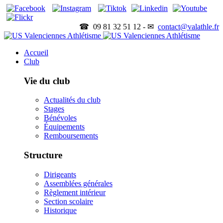
☎ 09 81 32 51 12 - ✉
contact@valathle.fr
Accueil
Club
Vie du club
Actualités du club
Stages
Bénévoles
Équipements
Remboursements
Structure
Dirigeants
Assemblées générales
Règlement intérieur
Section scolaire
Historique