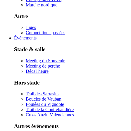
Marche nordique
Autre
Juges
Compétitions passées
Événements
Stade & salle
Meeting du Souvenir
Meeting de perche
Déca'l'heure
Hors stade
Trail des Sarrasins
Boucles de Vauban
Foulées du Vignoble
Trail de la Contrebandière
Cross Anzin Valenciennes
Autres événements