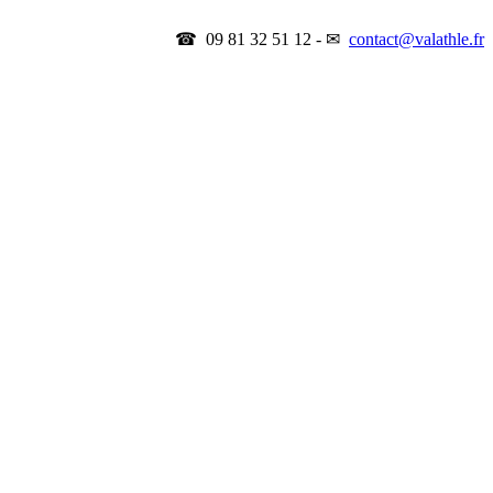
☎ 09 81 32 51 12 - ✉
contact@valathle.fr