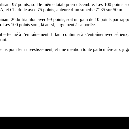
talisant 97 points, soit le même total qu’en décembre. Les 100 points son
A, et Charlotte avec 75 points, auteure d’un superbe 7’’35 sur 50 m.
nant 2ᵉ du triathlon avec 99 points, soit un gain de 10 points par ra
. Les 100 points sont, là aussi, largement à sa portée.
l effectué à l’entraînement. Il faut continuer à s’entraîner avec sérieux
ront.
chs pour leur investissement, et une mention toute particulière aux juge