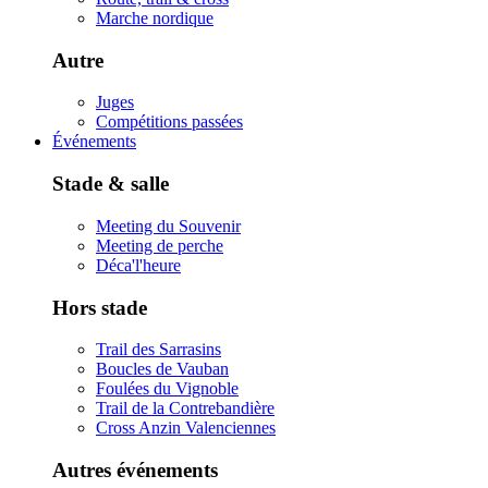
Marche nordique
Autre
Juges
Compétitions passées
Événements
Stade & salle
Meeting du Souvenir
Meeting de perche
Déca'l'heure
Hors stade
Trail des Sarrasins
Boucles de Vauban
Foulées du Vignoble
Trail de la Contrebandière
Cross Anzin Valenciennes
Autres événements