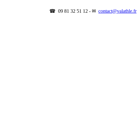
☎ 09 81 32 51 12 - ✉
contact@valathle.fr