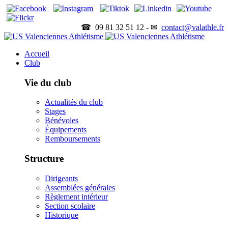
☎ 09 81 32 51 12 - ✉
contact@valathle.fr
Accueil
Club
Vie du club
Actualités du club
Stages
Bénévoles
Équipements
Remboursements
Structure
Dirigeants
Assemblées générales
Règlement intérieur
Section scolaire
Historique