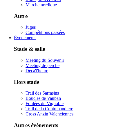
Marche nordique
Autre
Juges
Compétitions passées
Événements
Stade & salle
Meeting du Souvenir
Meeting de perche
Déca'l'heure
Hors stade
Trail des Sarrasins
Boucles de Vauban
Foulées du Vignoble
Trail de la Contrebandière
Cross Anzin Valenciennes
Autres événements