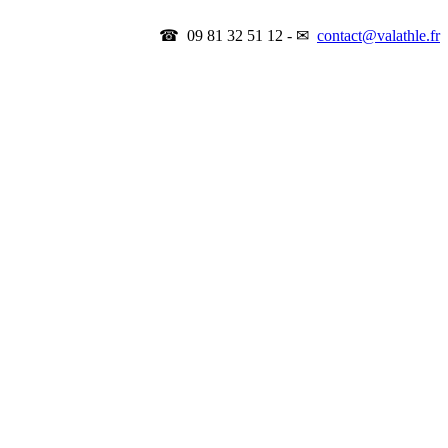
☎ 09 81 32 51 12 - ✉
contact@valathle.fr