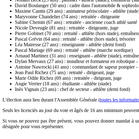
David Boulanger (50 ans) : cadre dans l'automobile & sophrolo
Maxime Cantin (29 ans) : animateur périscolaire - athlète (stade)
Maryvonne Chandelier (74 ans) : retraitée - dirigeante
Sabine Chemin (67 ans) : retraitée - ancienne coach athlé santé
Nicole Deveugle (81 ans) : retraitée - dirigeante, juge
Pierre Gobinet (70 ans) : retraité - athlète (hors stade), entraîne
Pascal Grévin (64 ans) : retraité - athlète (hors stade), trésorier
Léa Mairesse (27 ans) : enseignante - athlète (demi fond)
Pascal Mariage (69 ans) : retraité - athlète (marche nordique)
Arnaud Martinez (31 ans) : enseignant - athlète (stade), entraîne
Dylan Mervaux (27 ans) : installeur et formateur en robotique - a
Antoine Nawrocki (41 ans) : commandant de sapeur pompier - 
Jean Paul Richez (75 ans) : retraité - dirigeant, juge
Marie Odile Richez (69 ans) : retraitée - dirigeant, juge
Angie Verrier (18 ans) : étudiante - athlète (stade)
Inès Vignais (23 ans) : chef de secteur - athlète (demi fond)
L'élection aura lieu durant l'Assemblée Générale (
toutes les informatio
Seuls les licenciés au jour du vote et âgés de 16 ans minimum peuvent
Si vous ne pouvez pas être présent, vous pouvez donner mandat à un 
désignée pour vous représenter.