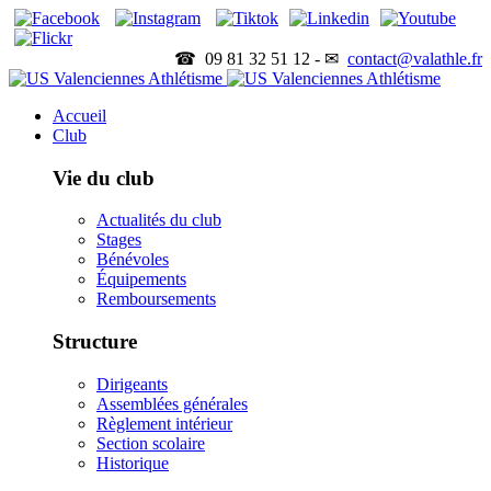
☎ 09 81 32 51 12 - ✉
contact@valathle.fr
Accueil
Club
Vie du club
Actualités du club
Stages
Bénévoles
Équipements
Remboursements
Structure
Dirigeants
Assemblées générales
Règlement intérieur
Section scolaire
Historique