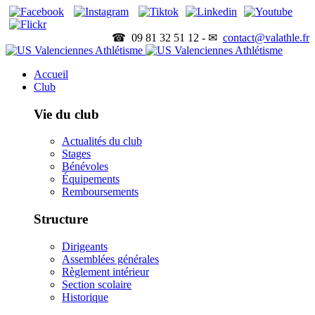
☎ 09 81 32 51 12 - ✉
contact@valathle.fr
Accueil
Club
Vie du club
Actualités du club
Stages
Bénévoles
Équipements
Remboursements
Structure
Dirigeants
Assemblées générales
Règlement intérieur
Section scolaire
Historique