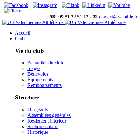
☎ 09 81 32 51 12 - ✉
contact@valathle.fr
Accueil
Club
Vie du club
Actualités du club
Stages
Bénévoles
Équipements
Remboursements
Structure
Dirigeants
Assemblées générales
Règlement intérieur
Section scolaire
Historique