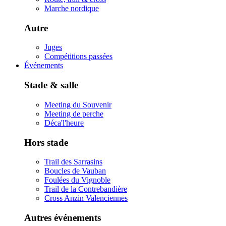
Marche nordique
Autre
Juges
Compétitions passées
Événements
Stade & salle
Meeting du Souvenir
Meeting de perche
Déca'l'heure
Hors stade
Trail des Sarrasins
Boucles de Vauban
Foulées du Vignoble
Trail de la Contrebandière
Cross Anzin Valenciennes
Autres événements