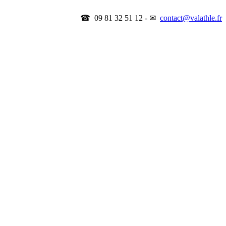
☎ 09 81 32 51 12 - ✉
contact@valathle.fr