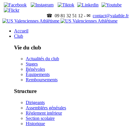
☎ 09 81 32 51 12 - ✉
contact@valathle.fr
Accueil
Club
Vie du club
Actualités du club
Stages
Bénévoles
Équipements
Remboursements
Structure
Dirigeants
Assemblées générales
Règlement intérieur
Section scolaire
Historique