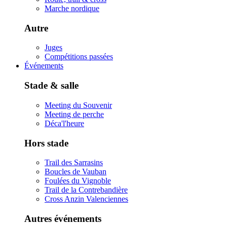
Marche nordique
Autre
Juges
Compétitions passées
Événements
Stade & salle
Meeting du Souvenir
Meeting de perche
Déca'l'heure
Hors stade
Trail des Sarrasins
Boucles de Vauban
Foulées du Vignoble
Trail de la Contrebandière
Cross Anzin Valenciennes
Autres événements