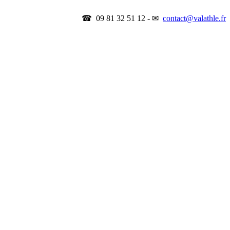
☎ 09 81 32 51 12 - ✉
contact@valathle.fr