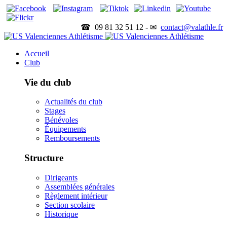
☎ 09 81 32 51 12 - ✉
contact@valathle.fr
Accueil
Club
Vie du club
Actualités du club
Stages
Bénévoles
Équipements
Remboursements
Structure
Dirigeants
Assemblées générales
Règlement intérieur
Section scolaire
Historique