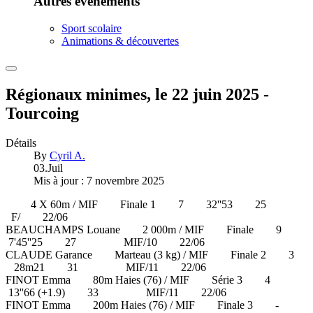
Autres événements
Sport scolaire
Animations & découvertes
Régionaux minimes, le 22 juin 2025 -
Tourcoing
Détails
By
Cyril A.
03.Juil
Mis à jour : 7 novembre 2025
4 X 60m / MIF Finale 1 7 32''53 25
F/ 22/06
BEAUCHAMPS Louane 2 000m / MIF Finale 9
7'45''25 27 MIF/10 22/06
CLAUDE Garance Marteau (3 kg) / MIF Finale 2 3
28m21 31 MIF/11 22/06
FINOT Emma 80m Haies (76) / MIF Série 3 4
13''66 (+1.9) 33 MIF/11 22/06
FINOT Emma 200m Haies (76) / MIF Finale 3 -