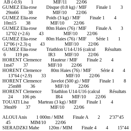
AB (-0.9) 1 MIF/11 22/06
GUMEZ Elia-rose Disque (0.8 kg) / MIF Finale 1 3
29m66 38 MIF/10 22/06
GUMEZ Elia-rose Poids (3 kg) / MIF Finale 1 4
10m15 38 MIF/10 22/06
GUMEZ Elia-rose 80m Haies (76) / MIF Finale A 3
12''02 (+2.6) 43 MIF/10 22/06
GUMEZ Elia-rose 80m Haies (76) / MIF Série 1 1
12''06 (+2.3) q 43 MIF/10 22/06
GUMEZ Elia-rose Triathlon U14-U16 (calcul Résultats
6 119 pts IR3 MIF/10 22/06
HORENT Clemence Hauteur / MIF Finale 2 4
1m47 37 MIF/10 22/06
HORENT Clemence 80m Haies (76) / MIF Série 4 4
13''64 (+2.9) 33 MIF/10 22/06
HORENT Clemence Javelot (500 g) / MIF Finale 1 8
25m88 36 MIF/10 22/06
HORENT Clemence Triathlon U14-U16 (calcul Résultats
24 106 pts IR4 MIF/10 22/06
TOUATI Lisa Marteau (3 kg) / MIF Finale 1 4
39m09 37 MIF/10 22/06
ALOUI Anis 1 000m / MIM Finale A 2 2'37''45
45 MIM/10 22/06
SIERADZKI Mahe 120m / MIM Finale 4 4 15''44