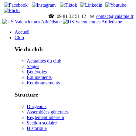
☎ 09 81 32 51 12 - ✉
contact@valathle.fr
Accueil
Club
Vie du club
Actualités du club
Stages
Bénévoles
Équipements
Remboursements
Structure
Dirigeants
Assemblées générales
Règlement intérieur
Section scolaire
Historique