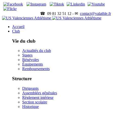
☎ 09 81 32 51 12 - ✉
contact@valathle.fr
Accueil
Club
Vie du club
Actualités du club
Stages
Bénévoles
Équipements
Remboursements
Structure
Dirigeants
Assemblées générales
Règlement intérieur
Section scolaire
Historique