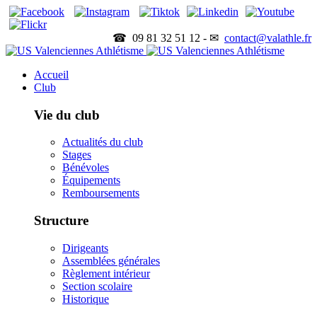
☎ 09 81 32 51 12 - ✉
contact@valathle.fr
Accueil
Club
Vie du club
Actualités du club
Stages
Bénévoles
Équipements
Remboursements
Structure
Dirigeants
Assemblées générales
Règlement intérieur
Section scolaire
Historique