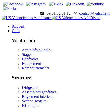
☎ 09 81 32 51 12 - ✉
contact@valathle.fr
Accueil
Club
Vie du club
Actualités du club
Stages
Bénévoles
Équipements
Remboursements
Structure
Dirigeants
Assemblées générales
Règlement intérieur
Section scolaire
Historique