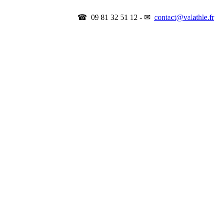
☎ 09 81 32 51 12 - ✉
contact@valathle.fr