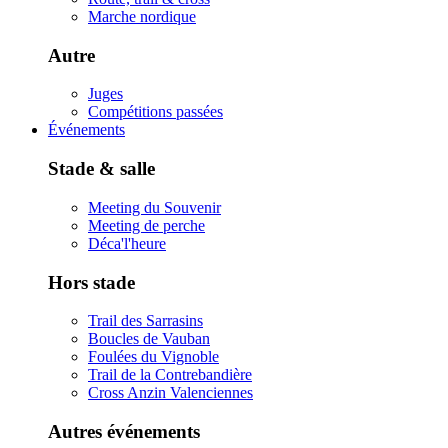
Marche nordique
Autre
Juges
Compétitions passées
Événements
Stade & salle
Meeting du Souvenir
Meeting de perche
Déca'l'heure
Hors stade
Trail des Sarrasins
Boucles de Vauban
Foulées du Vignoble
Trail de la Contrebandière
Cross Anzin Valenciennes
Autres événements