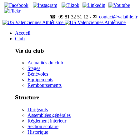
☎ 09 81 32 51 12 - ✉
contact@valathle.fr
Accueil
Club
Vie du club
Actualités du club
Stages
Bénévoles
Équipements
Remboursements
Structure
Dirigeants
Assemblées générales
Règlement intérieur
Section scolaire
Historique